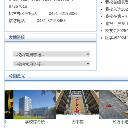
我校省级实
87267015
我校入选20
招生办公室电话： 0451-82193026
我校在第三
信访电话： 0451-82193453
喜报！黑龙
校友会202
友情链接
医学界202
校园风光
..
学校综合楼
图书馆
经方小道