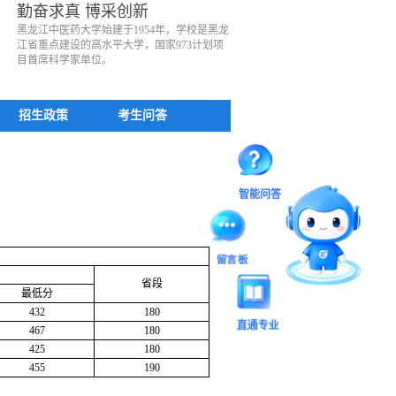
勤奋求真 博采创新
黑龙江中医药大学始建于1954年，学校是黑龙
江省重点建设的高水平大学，国家973计划项
目首席科学家单位。
招生政策
考生问答
智能问答
留言板
省段
最低分
432
180
直通专业
467
180
425
180
455
190