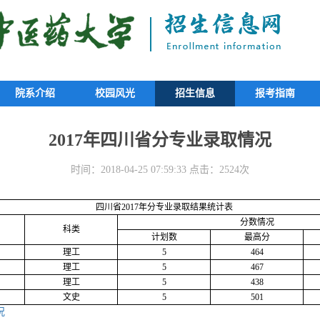
院系介绍
校园风光
招生信息
报考指南
2017年四川省分专业录取情况
时间：2018-04-25 07:59:33 点击：2524次
四川省
2017
年分专业录取结果统计表
分数情况
科类
计划数
最高分
理工
5
464
理工
5
467
理工
5
438
文史
5
501
况