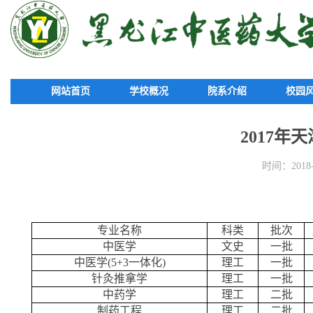
网站首页
学校概况
院系介绍
校园
2017年
时间：2018-0
专业名称
科类
批次
中医学
文史
一批
中医学
(5+3
一体化
)
理工
一批
针灸推拿学
理工
一批
中药学
理工
二批
制药工程
理工
二批