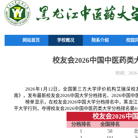
网站首页
学校概况
院系介绍
校园
校友会2026中国中医药
时间：2026-0
202
6
年
1
月
1
2
日，全国第三方大学评价机构艾瑞深校
南》，发布最新校友会
202
6
中国大学分档排名、
202
6
中国中
榜单显示，在校友会
202
6
中国大学分档排名中，黑龙江
平大学行列，夺得校友会
202
6
中国中医药类大学分档排名第
6
校友会
2026
中
分档排名
全国排名
1
58
2
101