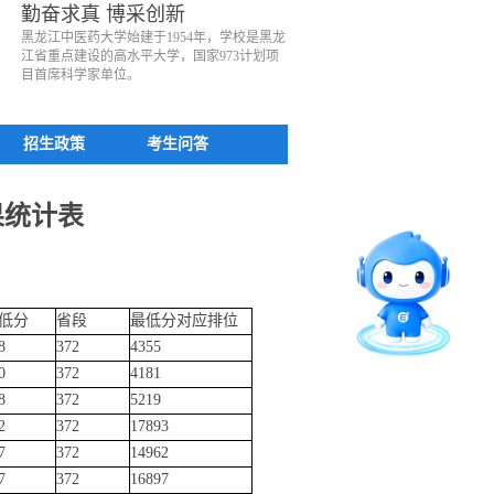
勤奋求真 博采创新
黑龙江中医药大学始建于1954年，学校是黑龙
江省重点建设的高水平大学，国家973计划项
目首席科学家单位。
招生政策
考生问答
果统计表
低分
省段
最低分对应排位
8
372
4355
0
372
4181
8
372
5219
2
372
17893
7
372
14962
7
372
16897