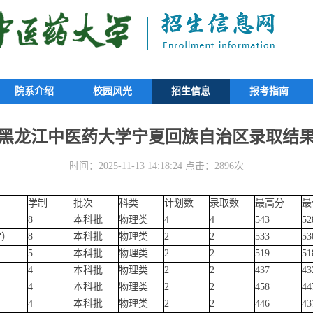
院系介绍
校园风光
招生信息
报考指南
5年黑龙江中医药大学宁夏回族自治区录取结
时间：2025-11-13 14:18:24 点击：2896次
学制
批次
科类
计划数
录取数
最高分
最
8
本科批
物理类
4
4
543
52
学）
8
本科批
物理类
2
2
533
53
5
本科批
物理类
2
2
519
51
4
本科批
物理类
2
2
437
43
4
本科批
物理类
2
2
458
44
4
本科批
物理类
2
2
446
43