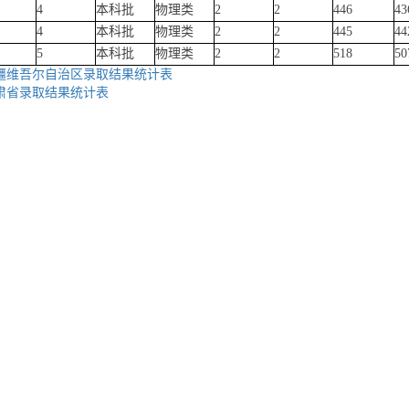
4
本科批
物理类
2
2
446
43
4
本科批
物理类
2
2
445
44
5
本科批
物理类
2
2
518
50
新疆维吾尔自治区录取结果统计表
甘肃省录取结果统计表