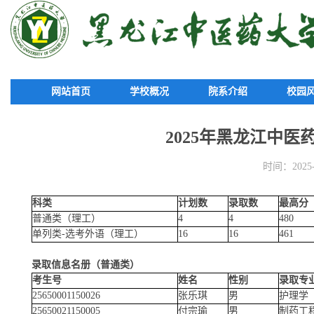
网站首页
学校概况
院系介绍
校园
2025年黑龙江中
时间：2025-0
科类
计划数
录取数
最高分
普通类（理工）
4
4
480
单列类-选考外语（理工）
16
16
461
录取信息名册（普通类）
考生号
姓名
性别
录取专
25650001150026
张乐琪
男
护理学
25650021150005
付宗瑜
男
制药工