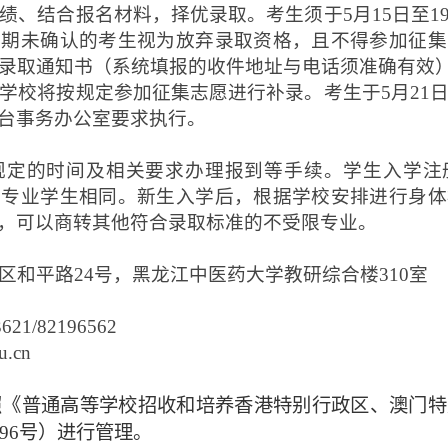
绩、结合报名材料，择优录取。考生须于
5月15日至
逾期未确认的考生视为放弃录取资格，且不得参加征集
放录取通知书（系统填报的收件地址与电话须准确有效
学校将按规定参加征集志愿进行补录。考生于
5月21
台事务办公室要求执行。
规定的时间及相关要求办理报到等手续。学生入学注
同专业学生相同。新生入学后，根据学校安排进行身体
，可以商转其他
符合录取标准的
不受限专业。
区和平路
24号，黑龙江中医药大学教研综合楼310室
3621/82196562
u.cn
照《普通高等学校招收和培养香港特别行政区、澳门特
6〕96号）进行管理。