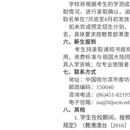
学校将根据考生的学测成
取情况，进行录取确认。
取名单在7月底至8月初发
如未完成预定招生计划，
名，具体要求按教育部港澳
六、新生报到
考生持录取通知书按
用，收费标准与祖国大陆
其入学资格
；
仅专业受限者
七
、联系方式
地址：中国哈尔滨市香坊
邮政编码：
150040
咨询电话：
(86)451-8219
电子信箱：
isa@hljucm.e
d
八
、其他
1.
学生在校期间，按
规定》（教港澳台〔
201