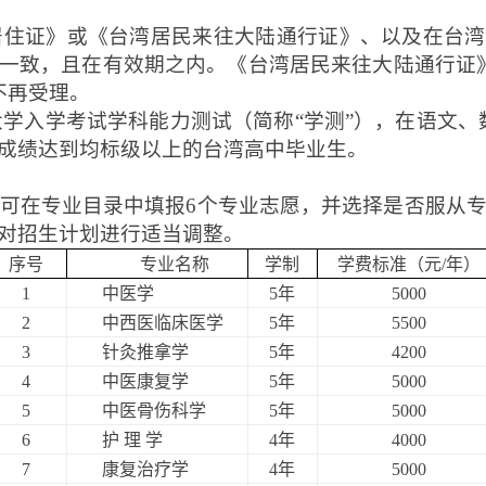
居住证》或《台湾居民来往大陆通行证》
、
以及在台湾
一致，且在有效期之内。《台湾居民来往大陆通行证
不再受理。
大学入学考试学科能力测
试
（简称
“学测”），在语文
成绩达到均标级以上的台湾高中毕业生。
可在专业目录中填报
6个专业志愿，并选择是否服从
对招生计划进行适当调整。
序号
专业名称
学制
学费标准（元
/年）
1
中医学
5年
5000
2
中西医临床医学
5年
5500
3
针灸推拿学
5年
4200
4
中医康复学
5年
5000
5
中医骨伤科学
5年
5000
6
护
理
学
4年
4000
7
康复治疗学
4年
5000