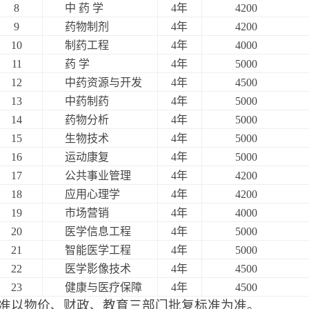
8
中
药
学
4年
4200
9
药物制剂
4年
4200
10
制药工程
4年
4000
11
药
学
4年
5000
1
2
中药资源与开发
4年
4500
1
3
中药制药
4年
5000
1
4
药物分析
4年
5000
1
5
生物技术
4年
5000
1
6
运动康复
4年
5000
1
7
公共事业管理
4年
4200
1
8
应用心理学
4年
4200
19
市场营销
4年
4000
20
医学信息工程
4年
5000
21
智能医学工程
4年
5000
22
医学影像技术
4年
4500
23
健康与医疗保障
4年
4500
准以物价、财政、教育三部门批复标准为准。