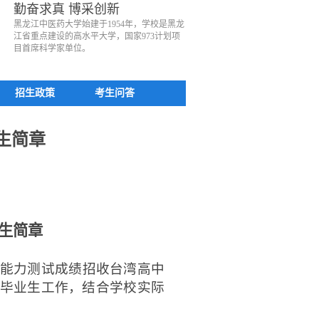
勤奋求真 博采创新
黑龙江中医药大学始建于1954年，学校是黑龙
江省重点建设的高水平大学，国家973计划项
目首席科学家单位。
招生政策
考生问答
生简章
生简章
能力测试成绩招收台湾高中
毕业生工作，结合学校实际